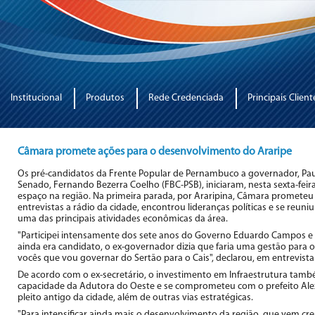
Institucional
Produtos
Rede Credenciada
Principais Client
Câmara promete ações para o desenvolvimento do Araripe
Os pré-candidatos da Frente Popular de Pernambuco a governador, Paul
Senado, Fernando Bezerra Coelho (FBC-PSB), iniciaram, nesta sexta-feira
espaço na região. Na primeira parada, por Araripina, Câmara prometeu q
entrevistas a rádio da cidade, encontrou lideranças políticas e se re
uma das principais atividades econômicas da área.
"Participei intensamente dos sete anos do Governo Eduardo Campos 
ainda era candidato, o ex-governador dizia que faria uma gestão para o 
vocês que vou governar do Sertão para o Cais", declarou, em entrevista
De acordo com o ex-secretário, o investimento em Infraestrutura també
capacidade da Adutora do Oeste e se comprometeu com o prefeito Alexa
pleito antigo da cidade, além de outras vias estratégicas.
"Para intensificar ainda mais o desenvolvimento da região, que vem cr