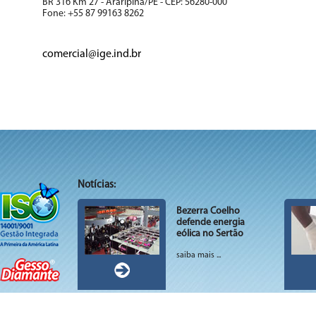
BR 316 Km 27 - Araripina/PE - CEP: 56280-000
Fone: +55 87 99163 8262
comercial@ige.ind.br
Notícias:
Bezerra Coelho
defende energia
eólica no Sertão
saiba mais ...