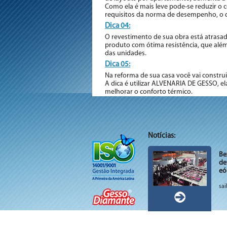
Como ela é mais leve pode-se reduzir o 
requisitos da norma de desempenho, o qu
Dica 04:
O revestimento de sua obra está atrasad
produto com ótima resistência, que além
das unidades.
Dica 05:
Na reforma de sua casa você vai constru
A dica é utilizar ALVENARIA DE GESSO, e
melhorar o conforto térmico.
Notícias:
Be
de
eó
sai