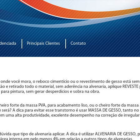
denciada
Principais Clientes
Contato
o onde você mora, o reboco cimentício ou o revestimento de gesso está sem 
ão e retirado todo o material, sem aderência na alvenaria, aplique REVESTE
a para pintura, sem gerar desperdícios e sobra na obra.
cheiro forte da massa PVA, para acabamento liso, ou o cheiro forte da massa 
 será? A dica para evitar esse transtorno é usar MASSA DE GESSO, tanto no
 tem uma alta produtividade, excelente desempenho na correção de irregular
 dúvida que tipo de alvenaria aplicar. A dica é utilizar ALVENARIA DE GESSO,
rea interna em pelo menos 4% em relação a outros tipos de alvenarias.