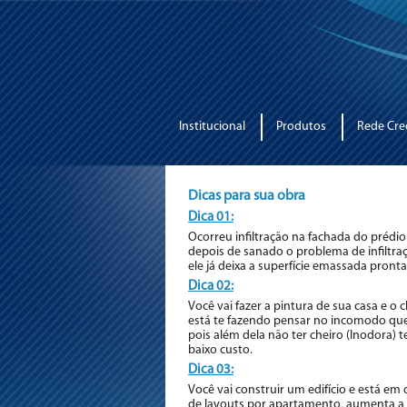
Institucional
Produtos
Rede Cre
Dicas para sua obra
Dica 01:
Ocorreu infiltração na fachada do prédi
depois de sanado o problema de infiltraç
ele já deixa a superfície emassada pront
Dica 02:
Você vai fazer a pintura de sua casa e o 
está te fazendo pensar no incomodo que
pois além dela não ter cheiro (Inodora)
baixo custo.
Dica 03:
Você vai construir um edifício e está em
de layouts por apartamento, aumenta a á